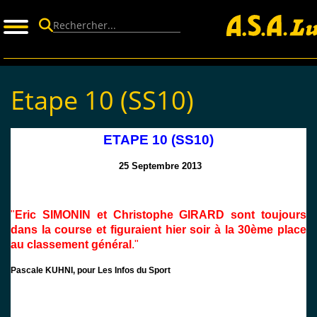
Panneau de gestion des cookies
Etape 10 (SS10)
ETAPE 10 (SS10)
25 Septembre 2013
"
Eric SIMONIN et Christophe GIRARD sont toujours
dans la course et figuraient hier soir à la 30ème
place
au classement général
."
Pascale KUHNI, pour Les Infos du Sport