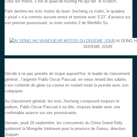
Chez les motos, c’est le quad de AiDong Hu qui fait le scratch..
Parti derrière les trois motos du team Jincheng ce matin, le quadeur
« jovial » n’a commis aucune erreur et termine avec 5’23’’ d’avance sur
son premier poursuivant, la moto numéro 2 de WenMin Su.
AI DONG 
DIXIEME JOUR
Décidé à ne pas prendre de risque aujourd’hui, le leader du classement
général , l’argentin Pablo Oscar Pascual, en vieux renard des sables,
s’est contenté de gérer sa course en roulant toute la journée avec son
coéquipier.
Au classement général, les trois Jincheng composent toujours le
podium, Pablo Oscar Pascual à sa tête, toujours leader avec une
confortable avance sur ses poursuivants.
Demain, jeudi 26 septembre, les concurrents du China Grand Rally
quitteront la Mongolie Intérieure pour la province de Gansu, direction
Jiuquan.