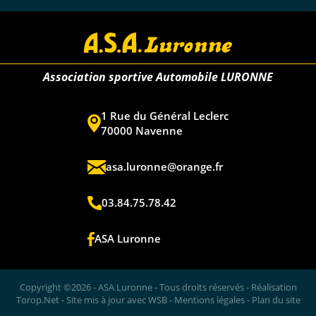
Association sportive Automobile LURONNE
1 Rue du Général Leclerc
70000 Navenne
asa.luronne@orange.fr
03.84.75.78.42
ASA Luronne
Copyright ©2026 - ASA Luronne - Tous droits réservés - Réalisation
Torop.Net
- Site mis à jour avec
WSB
-
Mentions légales
-
Plan du site