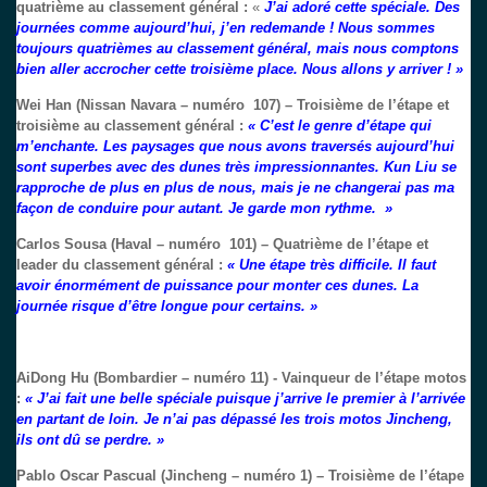
quatrième au classement général :
«
J’ai adoré cette spéciale. Des
journées comme aujourd’hui, j’en redemande ! Nous sommes
toujours quatrièmes au classement général, mais nous comptons
bien aller accrocher cette troisième place. Nous allons y arriver ! »
Wei Han (Nissan Navara – numéro 107) – Troisième de l’étape et
troisième au classement général :
« C’est le genre d’étape qui
m’enchante. Les paysages que nous avons traversés aujourd’hui
sont superbes avec des dunes très impressionnantes. Kun Liu se
rapproche de plus en plus de nous, mais je ne changerai pas ma
façon de conduire pour autant. Je garde mon rythme. »
Carlos Sousa (Haval – numéro 101) – Quatrième de l’étape et
leader du classement général :
« Une étape très difficile. Il faut
avoir énormément de puissance pour monter ces dunes. La
journée risque d’être longue pour certains. »
AiDong Hu (Bombardier – numéro 11) - Vainqueur de l’étape motos
:
« J’ai fait une belle spéciale puisque j’arrive le premier à l’arrivée
en partant de loin. Je n’ai pas dépassé les trois motos Jincheng,
ils ont dû se perdre. »
Pablo Oscar Pascual (Jincheng – numéro 1) – Troisième de l’étape