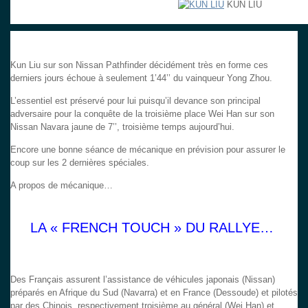
KUN LIU
Kun Liu sur son Nissan Pathfinder décidément très en forme ces
derniers jours échoue à seulement 1’44’’ du vainqueur Yong Zhou.
L’essentiel est préservé pour lui puisqu’il devance son principal
adversaire pour la conquête de la troisième place Wei Han sur son
Nissan Navara jaune de 7’’, troisième temps aujourd’hui.
Encore une bonne séance de mécanique en prévision pour assurer le
coup sur les 2 dernières spéciales.
A propos de mécanique…
LA « FRENCH TOUCH » DU RALLYE…
Des Français assurent l’assistance de véhicules japonais (Nissan)
préparés en Afrique du Sud (Navarra) et en France (Dessoude) et pilotés
par des Chinois, respectivement troisième au général (Wei Han) et