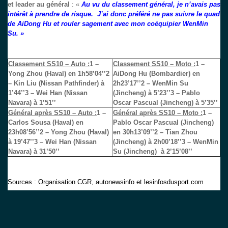
et leader au général
: «
Au vu du classement général, je n’avais pas
intérêt à prendre de risque. J’ai donc préféré ne pas suivre le quad
de AiDong Hu et rouler sagement avec mon coéquipier WenMin
Su. »
Classement SS10 – Auto :
1 –
Classement SS10 – Moto :
1 –
Yong Zhou (Haval) en 1h58’04’’
2
AiDong Hu (Bombardier) en
– Kin Liu (Nissan Pathfinder) à
2h23’17’’
2 – WenMin Su
1’44’’
3 – Wei Han (Nissan
(Jincheng) à 5’23’’
3 – Pablo
Navara) à 1’51’’
Oscar Pascual (Jincheng) à 5’35’’
Général après SS10 – Auto :
1 –
Général après SS10 – Moto :
1 –
Carlos Sousa (Haval) en
Pablo Oscar Pascual (Jincheng)
23h08’56’’
2 – Yong Zhou (Haval)
en 30h13’09’’
2 – Tian Zhou
à 19’47’’
3 – Wei Han (Nissan
(Jincheng) à 2h00’18’’
3 – WenMin
Navara) à 31’50’’
Su (Jincheng) à 2’15’08’’
Sources : Organisation CGR, autonewsinfo et lesinfosdusport.com