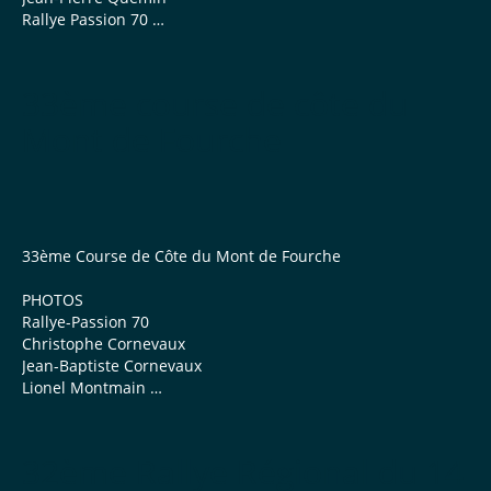
Rallye Passion 70
Lionel Montmain
33ème course de côte du
--- CLASSEMENTS ---
Mont de Fourche
Liste des Partant...
33ème Course de Côte du Mont de Fourche
PHOTOS
Rallye-Passion 70
Christophe Cornevaux
Jean-Baptiste Cornevaux
Lionel Montmain
VIDEOS
Sébastien Cornevaux
32ème Rallye Régional du 14