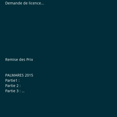
Demande de licence...
CHALLENGES 2015 ET
REMISE DES PRIX
Remise des Prix
PALMARES 2015
Partie1 :
Partie 2 :
Partie 3 :
Partie 4 :
Merci à J-B Cornevaux pour les photos.
CALENDRIER 2015