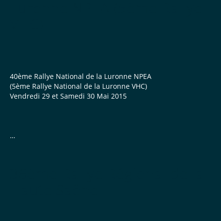
Luronne NPEA (5ème Rallye
VHC)
425 €
VED
40ème Rallye National de la Luronne NPEA
(5ème Rallye National de la Luronne VHC)
Autre ASA
Vendredi 29 et Samedi 30 Mai 2015
4 000 €
525 €
36ème Rallye Régional de la
STPI
Haute Saône
CLASSEMENTS
Rallye Regional
Liste des admis à la course