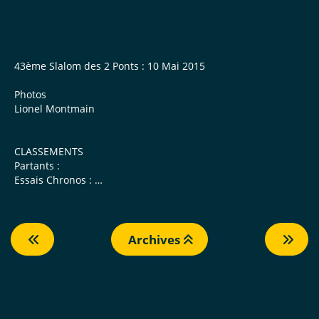
Ponts
43ème Slalom des 2 Ponts : 10 Mai 2015
Photos
Lionel Montmain
CLASSEMENTS
Partants :
Essais Chronos :
Manche 1 :
Manche 2 :
Manche 3 :
Scratch :
Archives
Groupe :
Classe :
Fémini...