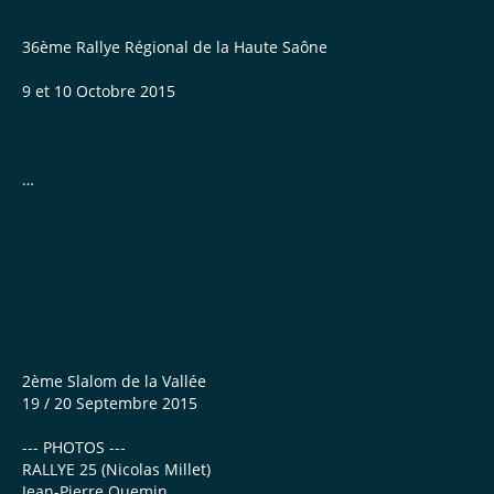
3 000 €
36ème Rallye Régional de la Haute Saône
9 et 10 Octobre 2015
Subvention Conseil Général
Classement ES1
...
8 650 €
1 Membre ASA LURONNE
Suite au décès de Mamath, en sa mémoire, l’ASA Luronne a
décidé de le mettre à l’honneur sur la plaque Rallye du
2ème Slalom de la Vallée
36éme Rallye...
Chèques Pour Finalistes
295 €
2 873 €
...
2ème Slalom de la Vallée
19 / 20 Septembre 2015
--- PHOTOS ---
RALLYE 25 (Nicolas Millet)
Licences ...
Jean-Pierre Quemin