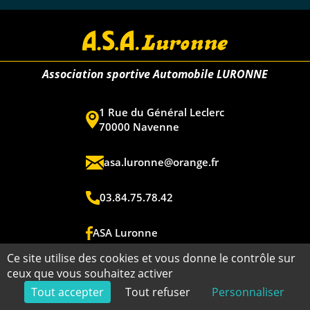
Association sportive Automobile LURONNE
1 Rue du Général Leclerc
70000 Navenne
asa.luronne@orange.fr
03.84.75.78.42
ASA Luronne
Ce site utilise des cookies et vous donne le contrôle sur
ceux que vous souhaitez activer
Copyright ©2026 - ASA Luronne - Tous droits réservés - Réalisation
Tout accepter
Tout refuser
Personnaliser
Torop.Net
- Site mis à jour avec
WSB
-
Mentions légales
-
Plan du site