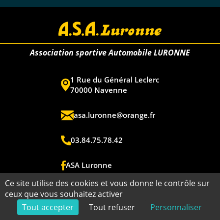
Association sportive Automobile LURONNE
1 Rue du Général Leclerc
70000 Navenne
asa.luronne@orange.fr
03.84.75.78.42
ASA Luronne
Ce site utilise des cookies et vous donne le contrôle sur
ceux que vous souhaitez activer
Copyright ©2026 - ASA Luronne - Tous droits réservés - Réalisation
Tout accepter
Tout refuser
Personnaliser
Torop.Net
- Site mis à jour avec
WSB
-
Mentions légales
-
Plan du site