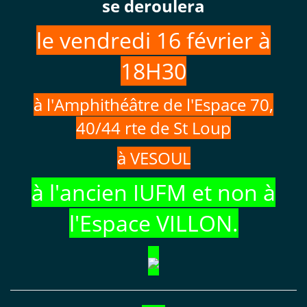
se deroulera
le vendredi 16 février à
18H30
à l'Amphithéâtre de l'Espace 70,
40/44 rte de St Loup
à VESOUL
à l'ancien IUFM et non à
l'Espace VILLON.