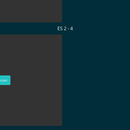
ES 2 - 4
riser