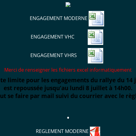
ENGAGEMENT MODERNE
ENGAGEMENT VHC
ENGAGEMENT VHRS
Merci de renseigner les fichiers excel informatiquement
te limite pour les engagements du rallye du 14 j
est repoussée jusqu'au lundi 8 juillet à 14h00.
ut se faire par mail suivi du courrier avec le rè
.
REGLEMENT MODERNE