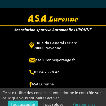
Association sportive Automobile LURONNE
1 Rue du Général Leclerc
70000 Navenne
asa.luronne@orange.fr
03.84.75.78.42
ASA Luronne
Ce site utilise des cookies et vous donne le contrôle sur
ceux que vous souhaitez activer
Copyright ©2026 - ASA Luronne - Tous droits réservés - Réalisation
Tout accepter
Tout refuser
Personnaliser
Torop.Net
- Site mis à jour avec
WSB
-
Mentions légales
-
Plan du site